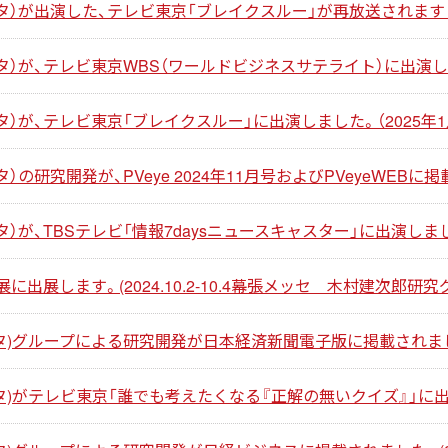
）が出演した、テレビ東京「ブレイクスルー」が再放送されます（20
）が、テレビ東京WBS（ワールドビジネスサテライト）に出演しまし
）が、テレビ東京「ブレイクスルー」に出演しました。（2025年1
の研究開発が、PVeye 2024年11月号およびPVeyeWEBに掲
が、TBSテレビ「情報7daysニュースキャスター」に出演しました。（
池展に出展します。(2024.10.2-10.4幕張メッセ 木村建次郎研究グル
)グループによる研究開発が日本経済新聞電子版に掲載されました。(
)がテレビ東京「誰でも考えたくなる『正解の無いクイズ』」に出演