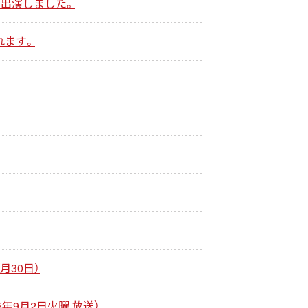
に出演しました。
れます。
月30日）
年9月2日火曜 放送）