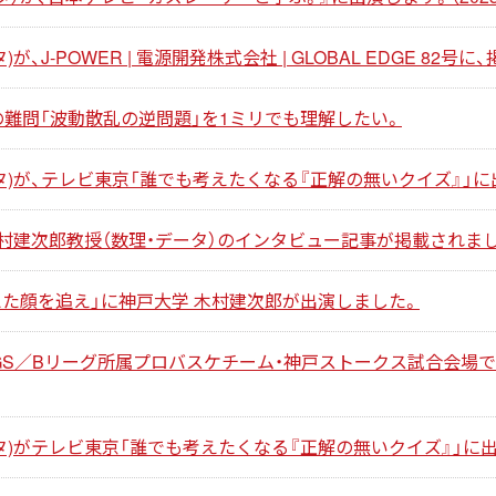
、J-POWER | 電源開発株式会社 | GLOBAL EDGE 82号
の難問「波動散乱の逆問題」を1ミリでも理解したい。
タ)が、テレビ東京「誰でも考えたくなる『正解の無いクイズ』」に
村建次郎教授（数理・データ）のインタビュー記事が掲載されま
消えた顔を追え」に神戸大学 木村建次郎が出演しました。
GS／Bリーグ所属プロバスケチーム・神戸ストークス試合会場
)がテレビ東京「誰でも考えたくなる『正解の無いクイズ』」に出演