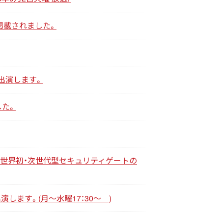
に、掲載されました。
出演します。
した。
で世界初・次世代型セキュリティゲートの
します。(月～水曜17：30～ )